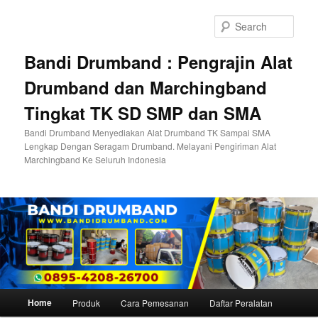
Skip
Skip
to
to
Sear
primary
secondary
content
content
Bandi Drumband : Pengrajin Alat
Drumband dan Marchingband
Tingkat TK SD SMP dan SMA
Bandi Drumband Menyediakan Alat Drumband TK Sampai SMA
Lengkap Dengan Seragam Drumband. Melayani Pengiriman Alat
Marchingband Ke Seluruh Indonesia
Main
Home
Produk
Cara Pemesanan
Daftar Peralatan
menu