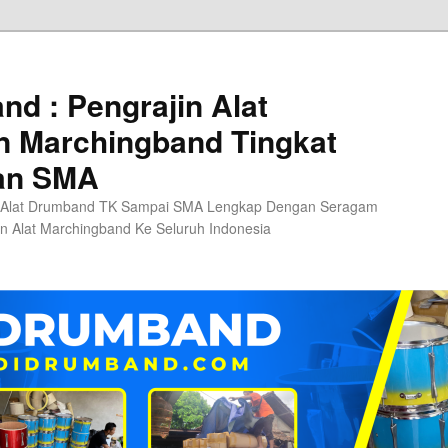
d : Pengrajin Alat
 Marchingband Tingkat
an SMA
 Alat Drumband TK Sampai SMA Lengkap Dengan Seragam
n Alat Marchingband Ke Seluruh Indonesia