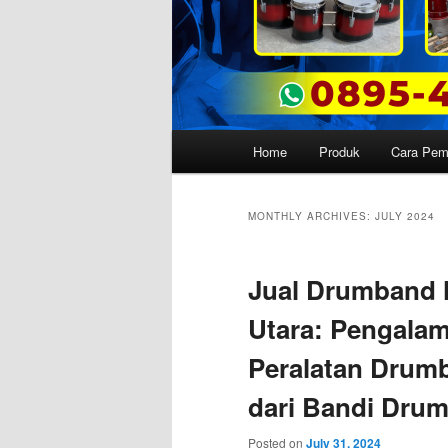
Main
Home
Produk
Cara Pe
menu
MONTHLY ARCHIVES:
JULY 2024
Jual Drumband 
Utara: Pengala
Peralatan Drum
dari Bandi Drum
Posted on
July 31, 2024