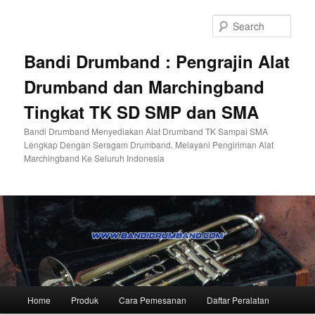
Skip
to
Sear
primary
content
Bandi Drumband : Pengrajin Alat
Drumband dan Marchingband
Tingkat TK SD SMP dan SMA
Bandi Drumband Menyediakan Alat Drumband TK Sampai SMA
Lengkap Dengan Seragam Drumband. Melayani Pengiriman Alat
Marchingband Ke Seluruh Indonesia
Main
Home
Produk
Cara Pemesanan
Daftar Peralatan
menu