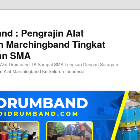
d : Pengrajin Alat
 Marchingband Tingkat
an SMA
 Alat Drumband TK Sampai SMA Lengkap Dengan Seragam
n Alat Marchingband Ke Seluruh Indonesia