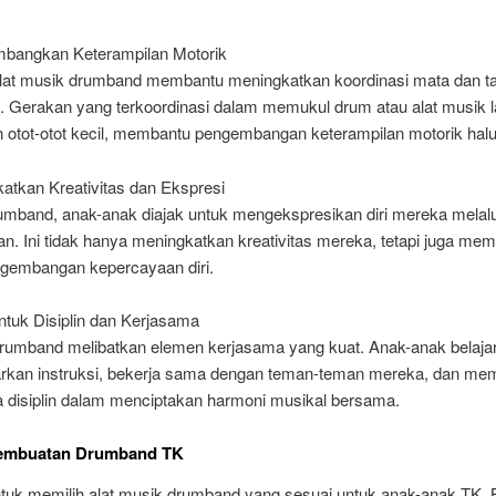
bangkan Keterampilan Motorik
lat musik drumband membantu meningkatkan koordinasi mata dan t
. Gerakan yang terkoordinasi dalam memukul drum atau alat musik l
n otot-otot kecil, membantu pengembangan keterampilan motorik hal
atkan Kreativitas dan Ekspresi
rumband, anak-anak diajak untuk mengekspresikan diri mereka melalu
n. Ini tidak hanya meningkatkan kreativitas mereka, tetapi juga me
gembangan kepercayaan diri.
tuk Disiplin dan Kerjasama
rumband melibatkan elemen kerjasama yang kuat. Anak-anak belajar
kan instruksi, bekerja sama dengan teman-teman mereka, dan m
a disiplin dalam menciptakan harmoni musikal bersama.
embuatan Drumband TK
ntuk memilih alat musik drumband yang sesuai untuk anak-anak TK.