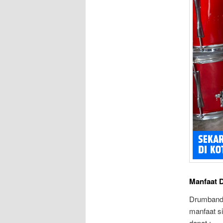
Manfaat 
Drumband 
manfaat s
dapat :