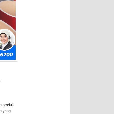
h
n produk
an yang