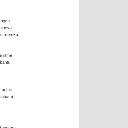
angan
ainnya
us mereka.
i ritme
mbantu
 untuk
emahami
 Beberapa