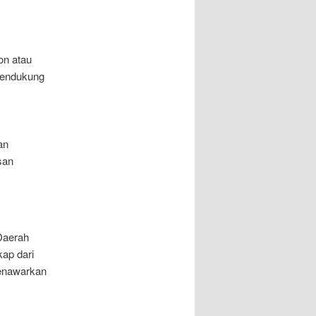
on atau
 mendukung
an
san
 Daerah
ap dari
menawarkan