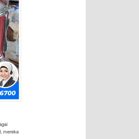
agai
d, mereka