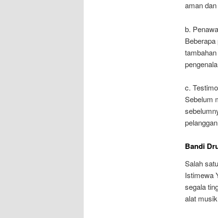
aman dan 
b. Penawa
Beberapa 
tambahan 
pengenala
c. Testim
Sebelum m
sebelumny
pelanggan
Bandi Dr
Salah satu
Istimewa 
segala ti
alat musi