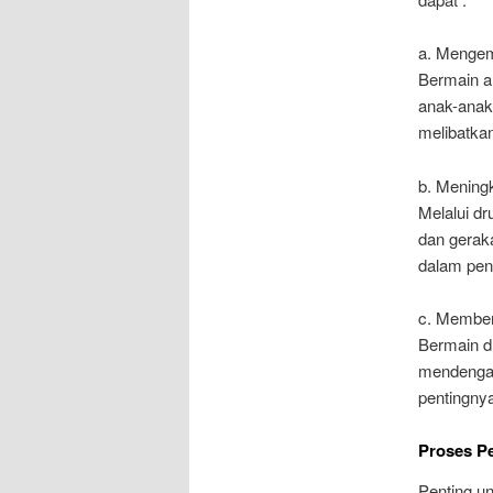
a. Mengem
Bermain a
anak-anak
melibatka
b. Meningk
Melalui d
dan geraka
dalam pen
c. Memben
Bermain d
mendengar
pentingny
Proses P
Penting u