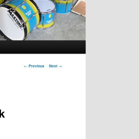
Post
←
Previous
Next
→
navigation
k