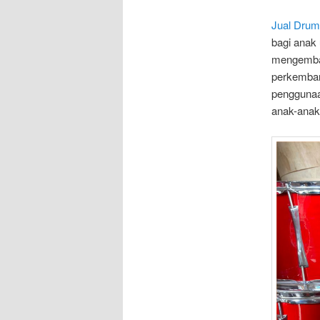
Jual Drum
bagi anak
mengemban
perkemban
penggunaa
anak-anak