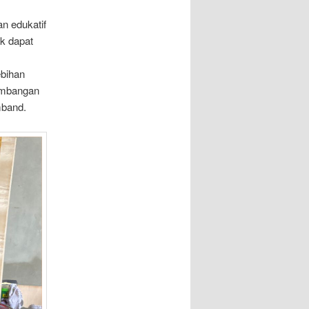
n edukatif
k dapat
ebihan
embangan
mband.