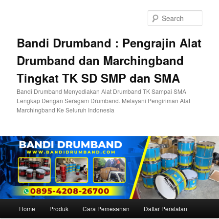
Skip
to
Sear
primary
content
Bandi Drumband : Pengrajin Alat
Drumband dan Marchingband
Tingkat TK SD SMP dan SMA
Bandi Drumband Menyediakan Alat Drumband TK Sampai SMA
Lengkap Dengan Seragam Drumband. Melayani Pengiriman Alat
Marchingband Ke Seluruh Indonesia
Main
Home
Produk
Cara Pemesanan
Daftar Peralatan
menu