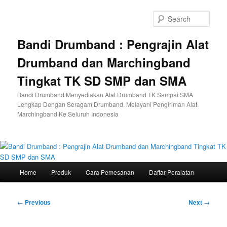
Skip
to
Sear
primary
content
Bandi Drumband : Pengrajin Alat
Drumband dan Marchingband
Tingkat TK SD SMP dan SMA
Bandi Drumband Menyediakan Alat Drumband TK Sampai SMA
Lengkap Dengan Seragam Drumband. Melayani Pengiriman Alat
Marchingband Ke Seluruh Indonesia
Main
Home
Produk
Cara Pemesanan
Daftar Peralatan
menu
Post
←
Previous
Next
→
navigation