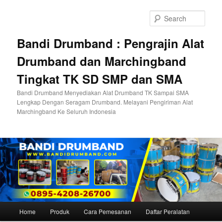
Skip
to
Sear
primary
content
Bandi Drumband : Pengrajin Alat
Drumband dan Marchingband
Tingkat TK SD SMP dan SMA
Bandi Drumband Menyediakan Alat Drumband TK Sampai SMA
Lengkap Dengan Seragam Drumband. Melayani Pengiriman Alat
Marchingband Ke Seluruh Indonesia
Main
Home
Produk
Cara Pemesanan
Daftar Peralatan
menu