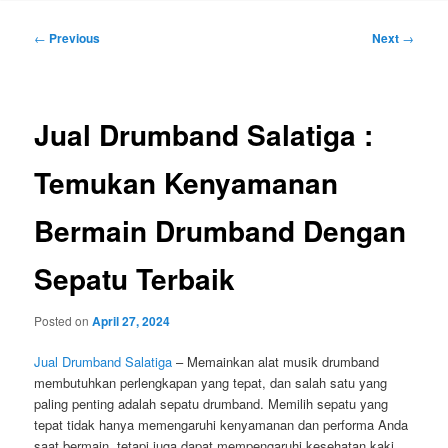
Post
←
Previous
Next
→
navigation
Jual Drumband Salatiga :
Temukan Kenyamanan
Bermain Drumband Dengan
Sepatu Terbaik
Posted on
April 27, 2024
Jual Drumband Salatiga
– Memainkan alat musik drumband
membutuhkan perlengkapan yang tepat, dan salah satu yang
paling penting adalah sepatu drumband. Memilih sepatu yang
tepat tidak hanya memengaruhi kenyamanan dan performa Anda
saat bermain, tetapi juga dapat mempengaruhi kesehatan kaki