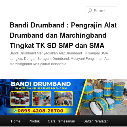
Skip
to
Sear
primary
content
Bandi Drumband : Pengrajin Alat
Drumband dan Marchingband
Tingkat TK SD SMP dan SMA
Bandi Drumband Menyediakan Alat Drumband TK Sampai SMA
Lengkap Dengan Seragam Drumband. Melayani Pengiriman Alat
Marchingband Ke Seluruh Indonesia
Main
Home
Produk
Cara Pemesanan
Daftar Peralatan
menu