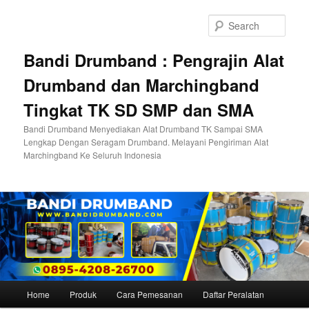
Skip
to
Sear
primary
content
Bandi Drumband : Pengrajin Alat
Drumband dan Marchingband
Tingkat TK SD SMP dan SMA
Bandi Drumband Menyediakan Alat Drumband TK Sampai SMA
Lengkap Dengan Seragam Drumband. Melayani Pengiriman Alat
Marchingband Ke Seluruh Indonesia
Main
Home
Produk
Cara Pemesanan
Daftar Peralatan
menu