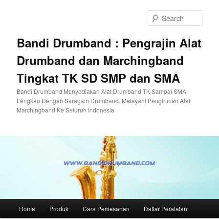
Skip
to
Sear
primary
content
Bandi Drumband : Pengrajin Alat
Drumband dan Marchingband
Tingkat TK SD SMP dan SMA
Bandi Drumband Menyediakan Alat Drumband TK Sampai SMA
Lengkap Dengan Seragam Drumband. Melayani Pengiriman Alat
Marchingband Ke Seluruh Indonesia
Main
Home
Produk
Cara Pemesanan
Daftar Peralatan
menu