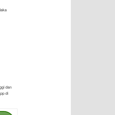
laka
ggi dan
pp di