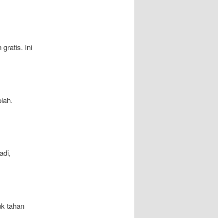
gratis. Ini
lah.
adi,
uk tahan