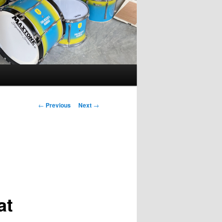
Post
←
Previous
Next
→
navigation
at