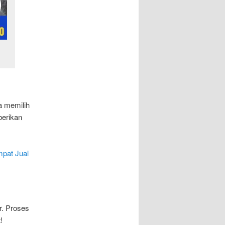
a memilih
berikan
mpat Jual
r. Proses
!