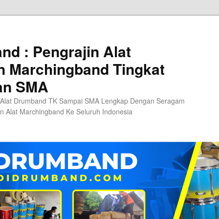
d : Pengrajin Alat
 Marchingband Tingkat
an SMA
 Alat Drumband TK Sampai SMA Lengkap Dengan Seragam
n Alat Marchingband Ke Seluruh Indonesia