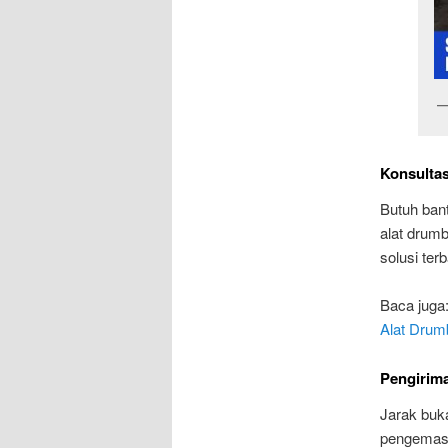
Konsultas
Butuh ban
alat drum
solusi terb
Baca juga
Alat Drum
Pengirima
Jarak buk
pengemasa