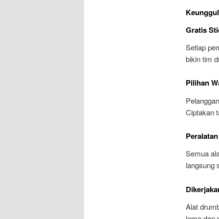
Keunggul
Gratis St
Setiap pem
bikin tim 
Pilihan W
Pelanggan
Ciptakan t
Peralatan
Semua ala
langsung s
Dikerjaka
Alat drum
lama dan p