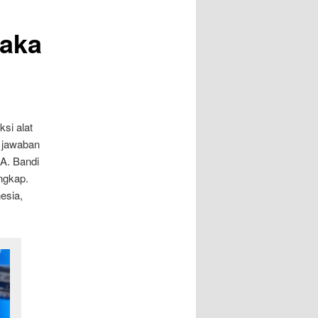
laka
si alat
 jawaban
A. Bandi
ngkap.
esia,