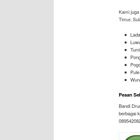
Kami juga
Timur, Su
Lada
Luw
Tum
Pong
Pogo
Pule
Wun
Pesan Se
Bandi Dru
berbagai 
089542082