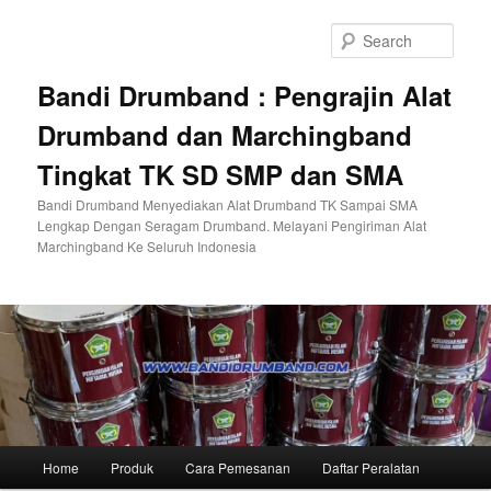
Skip
to
Sear
primary
content
Bandi Drumband : Pengrajin Alat
Drumband dan Marchingband
Tingkat TK SD SMP dan SMA
Bandi Drumband Menyediakan Alat Drumband TK Sampai SMA
Lengkap Dengan Seragam Drumband. Melayani Pengiriman Alat
Marchingband Ke Seluruh Indonesia
Main
Home
Produk
Cara Pemesanan
Daftar Peralatan
menu