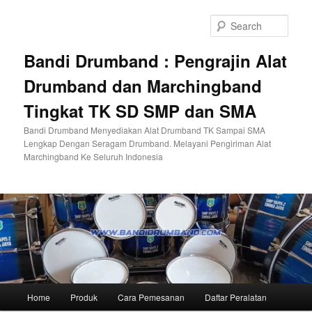
Skip
to
Sear
primary
content
Bandi Drumband : Pengrajin Alat
Drumband dan Marchingband
Tingkat TK SD SMP dan SMA
Bandi Drumband Menyediakan Alat Drumband TK Sampai SMA
Lengkap Dengan Seragam Drumband. Melayani Pengiriman Alat
Marchingband Ke Seluruh Indonesia
Main
Home
Produk
Cara Pemesanan
Daftar Peralatan
menu