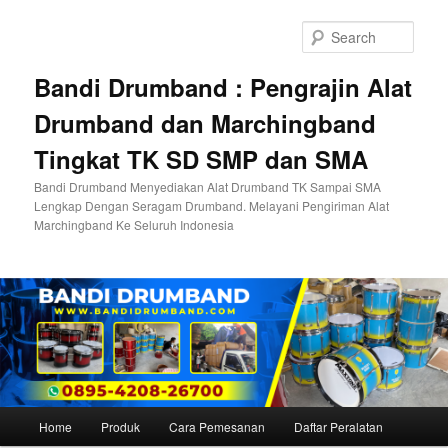
Skip
to
Sear
primary
content
Bandi Drumband : Pengrajin Alat
Drumband dan Marchingband
Tingkat TK SD SMP dan SMA
Bandi Drumband Menyediakan Alat Drumband TK Sampai SMA
Lengkap Dengan Seragam Drumband. Melayani Pengiriman Alat
Marchingband Ke Seluruh Indonesia
Main
Home
Produk
Cara Pemesanan
Daftar Peralatan
menu