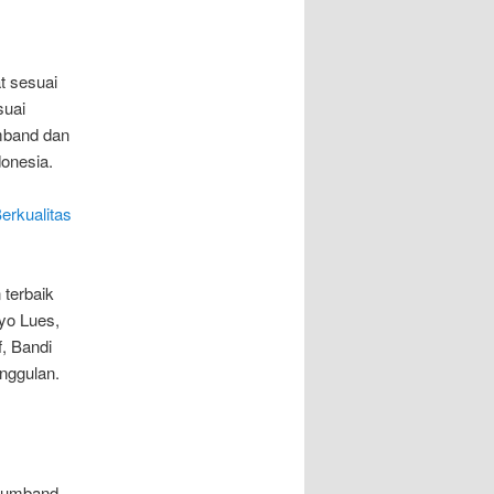
t sesuai
suai
mband dan
onesia.
erkualitas
 terbaik
ayo Lues,
, Bandi
nggulan.
Drumband