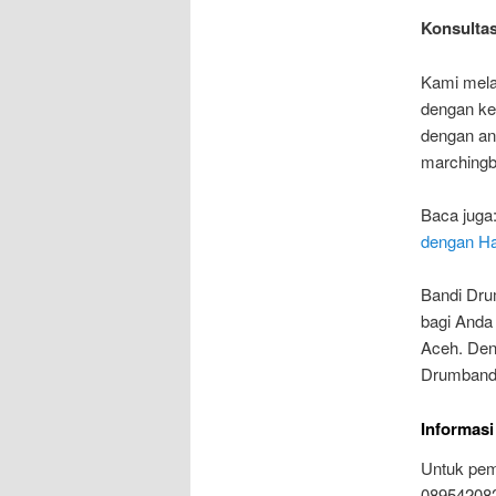
Konsulta
Kami mela
dengan ke
dengan an
marchingb
Baca juga
dengan Ha
Bandi Drum
bagi Anda 
Aceh. Deng
Drumband 
Informas
Untuk pem
089542082