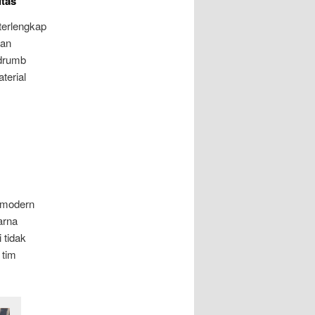
itas
terlengkap
kan
 drumb
terial
 modern
arna
 tidak
 tim