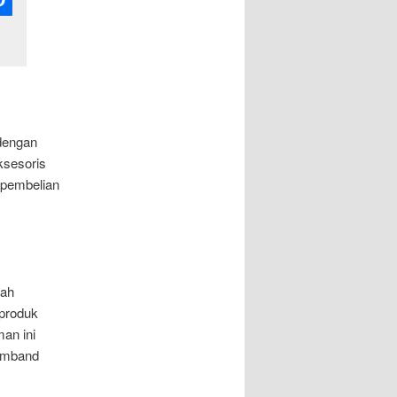
 dengan
ksesoris
 pembelian
dah
 produk
an ini
rumband