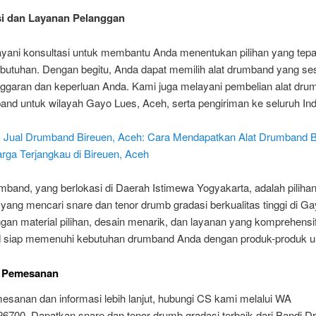
si dan Layanan Pelanggan
yani konsultasi untuk membantu Anda menentukan pilihan yang tepa
butuhan. Dengan begitu, Anda dapat memilih alat drumband yang se
ggaran dan keperluan Anda. Kami juga melayani pembelian alat dru
and untuk wilayah Gayo Lues, Aceh, serta pengiriman ke seluruh Ind
:
Jual Drumband Bireuen, Aceh: Cara Mendapatkan Alat Drumband B
rga Terjangkau di Bireuen, Aceh
band, yang berlokasi di Daerah Istimewa Yogyakarta, adalah pilihan
yang mencari snare dan tenor drumb gradasi berkualitas tinggi di G
an material pilihan, desain menarik, dan layanan yang komprehensif
siap memenuhi kebutuhan drumband Anda dengan produk-produk u
i Pemesanan
esanan dan informasi lebih lanjut, hubungi CS kami melalui WA
6700. Dapatkan snare dan tenor drumb gradasi terbaik dari Bandi 