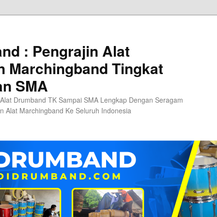
d : Pengrajin Alat
 Marchingband Tingkat
an SMA
 Alat Drumband TK Sampai SMA Lengkap Dengan Seragam
n Alat Marchingband Ke Seluruh Indonesia