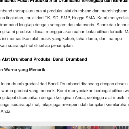
umband: Pusat Produksi Alat Drumband Terlengkap dan Berkual
mband merupakan pusat produksi alat drumband dan marchingband 
ua tingkatan, mulai dari TK, SD, SMP, hingga SMA. Kami menyedia
 drumband lengkap dengan seragam dan aksesoris. Snare dan tenor
ng kami produksi dibuat menggunakan bahan baku pilihan terbaik. Ma
as ini memastikan alat musik yang kokoh, tahan lama, dan mampu
an suara optimal di setiap penampilan.
n Alat Drumband Produksi Bandi Drumband
an Warna yang Menarik
 tenor drumb gradasi dari Bandi Drumband dirancang dengan desain
an warna gradasi yang menarik. Kami menyediakan berbagai pilihan w
ng dapat disesuaikan dengan keinginan Anda, sehingga alat musik ini
ungsi secara optimal, tetapi juga memperindah tampilan keseluruhan
 Anda.