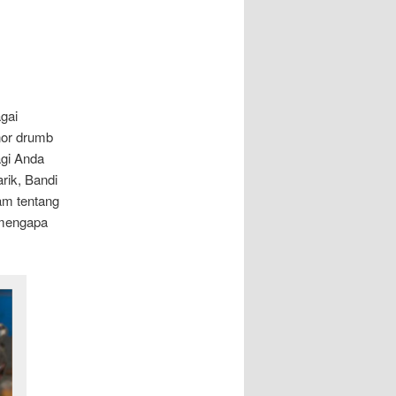
i
gai
nor drumb
agi Anda
rik, Bandi
lam tentang
 mengapa