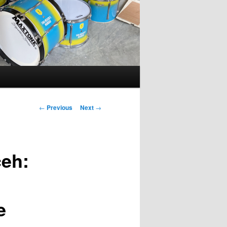
Post
←
Previous
Next
→
navigation
eh:
e