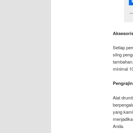
Aksesori
Setiap pe
sling peng
tambahan.
minimal 10
Pengraji
Alat drum
berpengal
yang kami 
menjadika
Anda.