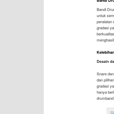
Bandi Dr
Bandi Dru
untuk sem
peralatan
gradasi ya
berkualit
menghasilk
Kelebiha
Desain d
Snare dan
dan pilih
gradasi ya
hanya berf
drumband