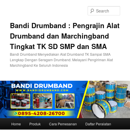
Skip
to
Sear
primary
content
Bandi Drumband : Pengrajin Alat
Drumband dan Marchingband
Tingkat TK SD SMP dan SMA
Bandi Drumband Menyediakan Alat Drumband TK Sampai SMA
Lengkap Dengan Seragam Drumband. Melayani Pengiriman Alat
Marchingband Ke Seluruh Indonesia
Main
Home
Produk
Cara Pemesanan
Daftar Peralatan
menu