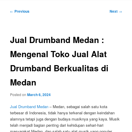
Post
←
Previous
Next
→
navigation
Jual Drumband Medan :
Mengenal Toko Jual Alat
Drumband Berkualitas di
Medan
Posted on
March 6, 2024
Jual Drumband Medan
– Medan, sebagai salah satu kota
terbesar di Indonesia, tidak hanya terkenal dengan keindahan
alamnya tetapi juga dengan budaya musiknya yang kaya. Musik
telah menjadi bagian penting dari kehidupan sehari-hari
masyarakat Medan, dan salah satu alat musik yang populer