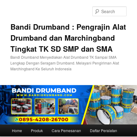
Skip
to
Sear
primary
content
Bandi Drumband : Pengrajin Alat
Drumband dan Marchingband
Tingkat TK SD SMP dan SMA
Bandi Drumband Menyediakan Alat Drumband TK Sampai SMA
Lengkap Dengan Seragam Drumband. Melayani Pengiriman Alat
Marchingband Ke Seluruh Indonesia
Main
Home
Produk
Cara Pemesanan
Daftar Peralatan
menu