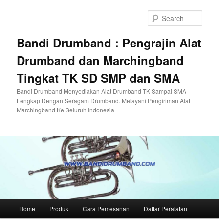
Skip
to
Sear
primary
content
Bandi Drumband : Pengrajin Alat
Drumband dan Marchingband
Tingkat TK SD SMP dan SMA
Bandi Drumband Menyediakan Alat Drumband TK Sampai SMA
Lengkap Dengan Seragam Drumband. Melayani Pengiriman Alat
Marchingband Ke Seluruh Indonesia
Main
Home
Produk
Cara Pemesanan
Daftar Peralatan
menu