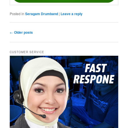
Posted in
Seragam Drumband
|
Leave a reply
Post
←
Older posts
navigation
CUSTOMER SERVICE