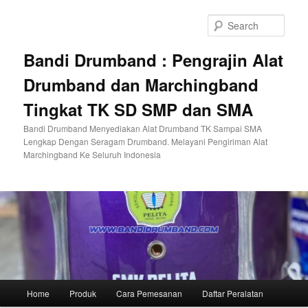
Skip
to
Sear
primary
content
Bandi Drumband : Pengrajin Alat
Drumband dan Marchingband
Tingkat TK SD SMP dan SMA
Bandi Drumband Menyediakan Alat Drumband TK Sampai SMA
Lengkap Dengan Seragam Drumband. Melayani Pengiriman Alat
Marchingband Ke Seluruh Indonesia
Main
Home
Produk
Cara Pemesanan
Daftar Peralatan
menu