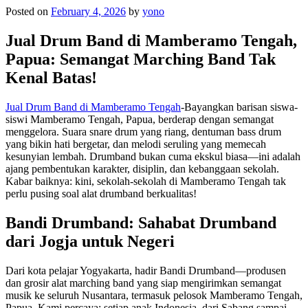
Posted on
February 4, 2026
by
yono
Jual Drum Band di Mamberamo Tengah,
Papua: Semangat Marching Band Tak
Kenal Batas!
Jual Drum Band di Mamberamo Tengah
-Bayangkan barisan siswa-
siswi Mamberamo Tengah, Papua, berderap dengan semangat
menggelora. Suara snare drum yang riang, dentuman bass drum
yang bikin hati bergetar, dan melodi seruling yang memecah
kesunyian lembah. Drumband bukan cuma ekskul biasa—ini adalah
ajang pembentukan karakter, disiplin, dan kebanggaan sekolah.
Kabar baiknya: kini, sekolah-sekolah di Mamberamo Tengah tak
perlu pusing soal alat drumband berkualitas!
Bandi Drumband: Sahabat Drumband
dari Jogja untuk Negeri
Dari kota pelajar Yogyakarta, hadir Bandi Drumband—produsen
dan grosir alat marching band yang siap mengirimkan semangat
musik ke seluruh Nusantara, termasuk pelosok Mamberamo Tengah,
Papua. Kami percaya: setiap anak Indonesia, dari Sabang sampai