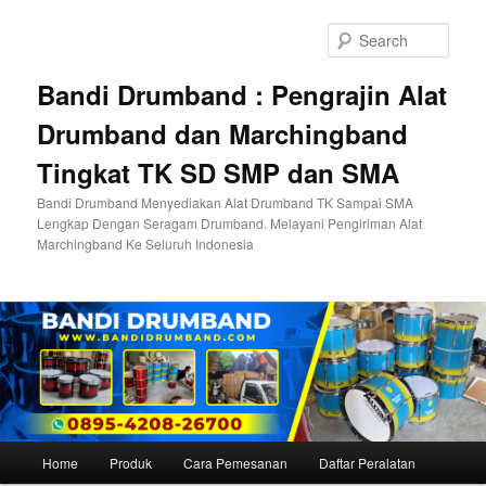
Skip
to
Sear
primary
content
Bandi Drumband : Pengrajin Alat
Drumband dan Marchingband
Tingkat TK SD SMP dan SMA
Bandi Drumband Menyediakan Alat Drumband TK Sampai SMA
Lengkap Dengan Seragam Drumband. Melayani Pengiriman Alat
Marchingband Ke Seluruh Indonesia
Main
Home
Produk
Cara Pemesanan
Daftar Peralatan
menu