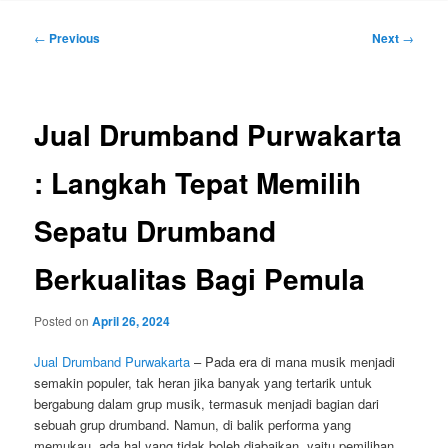
Post
←
Previous
Next
→
navigation
Jual Drumband Purwakarta
: Langkah Tepat Memilih
Sepatu Drumband
Berkualitas Bagi Pemula
Posted on
April 26, 2024
Jual Drumband Purwakarta
– Pada era di mana musik menjadi
semakin populer, tak heran jika banyak yang tertarik untuk
bergabung dalam grup musik, termasuk menjadi bagian dari
sebuah grup drumband. Namun, di balik performa yang
memukau, ada hal yang tidak boleh diabaikan, yaitu pemilihan