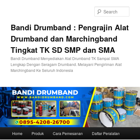
Skip
to
Sear
primary
content
Bandi Drumband : Pengrajin Alat
Drumband dan Marchingband
Tingkat TK SD SMP dan SMA
Bandi Drumband Menyediakan Alat Drumband TK Sampai SMA
Lengkap Dengan Seragam Drumband. Melayani Pengiriman Alat
Marchingband Ke Seluruh Indonesia
Main
Home
Produk
Cara Pemesanan
Daftar Peralatan
menu