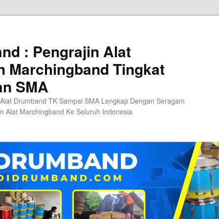
d : Pengrajin Alat
 Marchingband Tingkat
an SMA
 Alat Drumband TK Sampai SMA Lengkap Dengan Seragam
n Alat Marchingband Ke Seluruh Indonesia