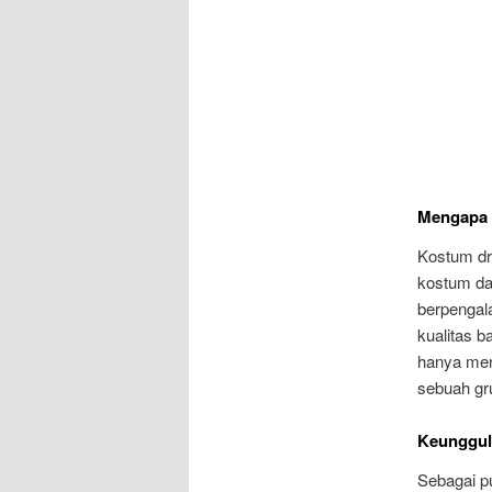
Mengapa 
Kostum dr
kostum dar
berpengal
kualitas 
hanya mend
sebuah gr
Keunggul
Sebagai p