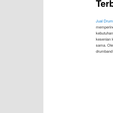
Ter
Jual Dru
memperind
kebutuhan
kesenian 
sama. Ole
drumband 