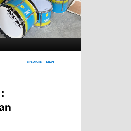
Post
←
Previous
Next
→
navigation
:
an