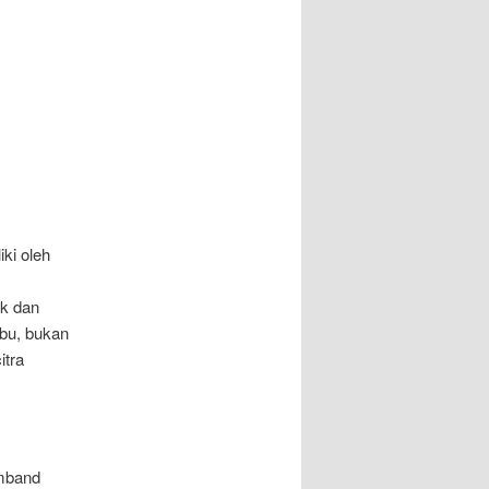
ki oleh
k dan
bu, bukan
itra
umband