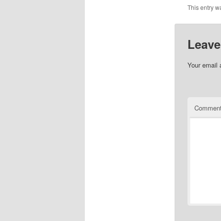
This entry w
Leave
Your email 
Commen