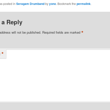
as posted in
Seragam Drumband
by
yono
. Bookmark the
permalink
.
 a Reply
*
address will not be published.
Required fields are marked
*
t