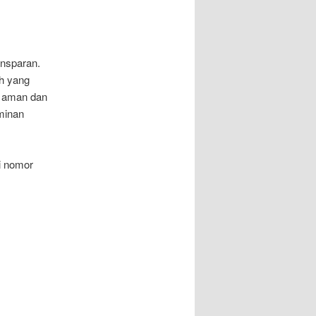
nsparan.
ah yang
n aman dan
aminan
i nomor