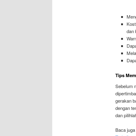
Meng
Kost
dan 
Warn
Dapa
Mela
Dapa
Tips Mem
Sebelum m
dipertimb
gerakan b
dengan te
dan pilihl
Baca juga