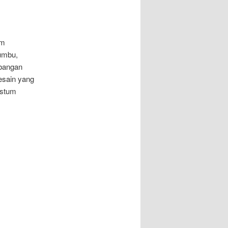
am
umbu,
bangan
esain yang
ostum