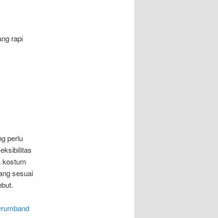
ang rapi
g perlu
ksibilitas
a kostum
ang sesuai
ebut.
 Drumband