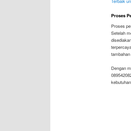
Terbaik u
Proses P
Proses pe
Setelah m
disediaka
terpercaya
tambahan 
Dengan me
089542082
kebutuhan