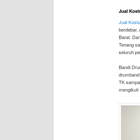
Jual Kost
Jual Kost
berdebar, 
Barat. Da
Tenang saj
seluruh pe
Bandi Dru
drumband 
TK sampai
mengikuti 