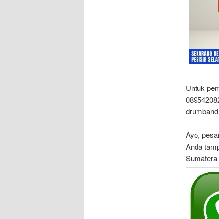
Untuk peme
089542082
drumband
Ayo, pesa
Anda tampi
Sumatera 