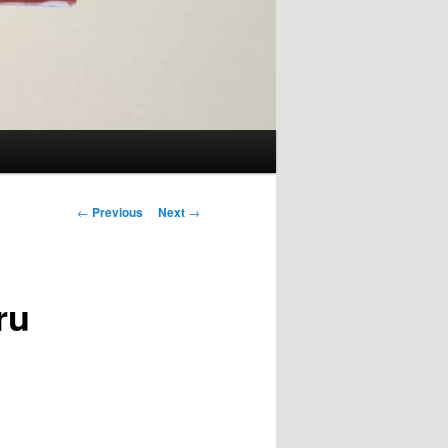
Post
←
Previous
Next
→
navigation
ru