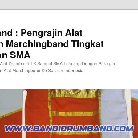
d : Pengrajin Alat
 Marchingband Tingkat
an SMA
 Alat Drumband TK Sampai SMA Lengkap Dengan Seragam
n Alat Marchingband Ke Seluruh Indonesia