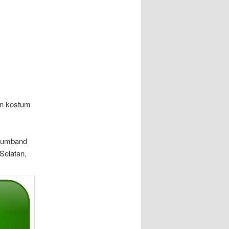
an kostum
drumband
Selatan,