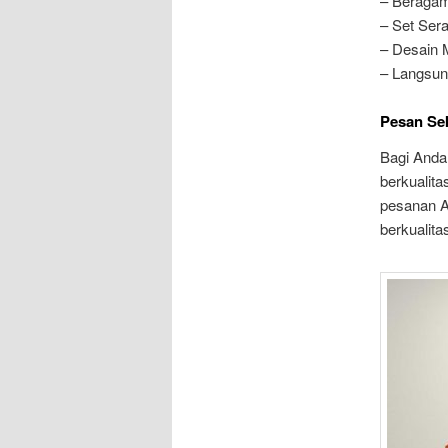
– Beragam
– Set Ser
– Desain 
– Langsung
Pesan Sek
Bagi Anda
berkualita
pesanan A
berkualit