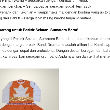
 Pilihan Warna – Sesuaikan dengan identitas tim Anda.
agam Lengkap – Semua bagian seragam sudah termasuk.
Menarik dan Kekinian – Tampil maksimal dengan kostum yang up to d
 dari Pabrik – Harga lebih miring karena tanpa perantara.
arang untuk Pesisir Selatan, Sumatera Barat!
 yang di Pesisir Selatan, Sumatera Barat, dan mencari kostum drum
s dengan harga terbaik, Bandi Drumband adalah pilihan jitu! Kami siap
nda dengan cepat dan profesional. Dengan desain beragam dan bah
as, kami pastikan seragam drumband Anda nyaman dan terlihat mena