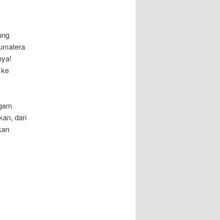
ung
Sumatera
nya!
 ke
agam
an, dari
kan