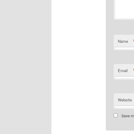
Name
Email
Website
Save my