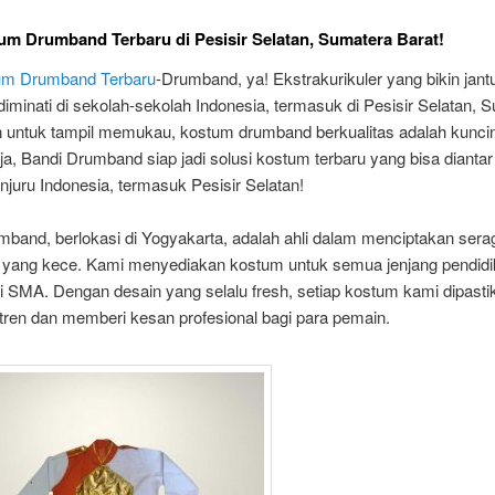
um Drumband Terbaru di Pesisir Selatan, Sumatera Barat!
um Drumband Terbaru
-Drumband, ya! Ekstrakurikuler yang bikin jant
diminati di sekolah-sekolah Indonesia, termasuk di Pesisir Selatan, 
n untuk tampil memukau, kostum drumband berkualitas adalah kunci
a, Bandi Drumband siap jadi solusi kostum terbaru yang bisa diantar
njuru Indonesia, termasuk Pesisir Selatan!
mband, berlokasi di Yogyakarta, adalah ahli dalam menciptakan ser
yang kece. Kami menyediakan kostum untuk semua jenjang pendidik
 SMA. Dengan desain yang selalu fresh, setiap kostum kami dipasti
tren dan memberi kesan profesional bagi para pemain.