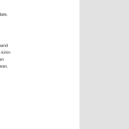
ate.
band
 kirim
an
wan.