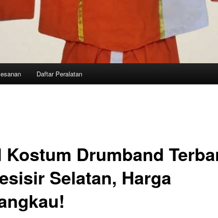
mesanan
Daftar Peralatan
l Kostum Drumband Terba
esisir Selatan, Harga
jangkau!