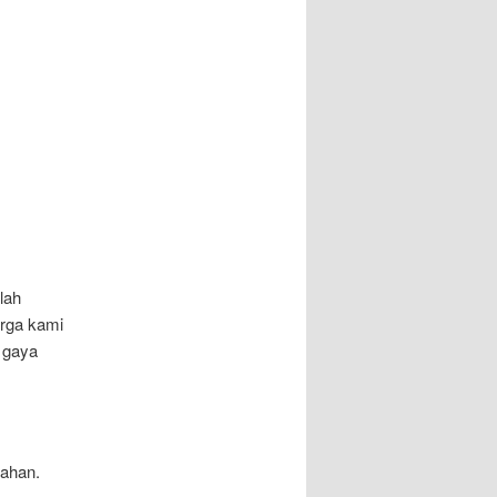
lah
arga kami
 gaya
bahan.