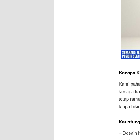
Kenapa K
Kami paha
kenapa ka
tetap rama
tanpa biki
Keuntung
– Desain 