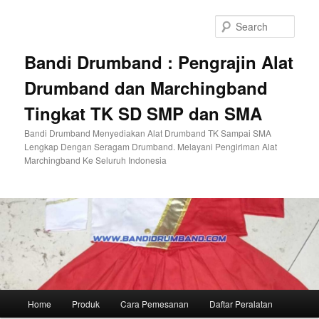
Skip
to
Sear
primary
content
Bandi Drumband : Pengrajin Alat
Drumband dan Marchingband
Tingkat TK SD SMP dan SMA
Bandi Drumband Menyediakan Alat Drumband TK Sampai SMA
Lengkap Dengan Seragam Drumband. Melayani Pengiriman Alat
Marchingband Ke Seluruh Indonesia
Main
Home
Produk
Cara Pemesanan
Daftar Peralatan
menu