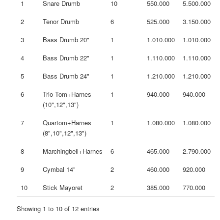
1
Snare Drumb
10
550.000
5.500.000
2
Tenor Drumb
6
525.000
3.150.000
3
Bass Drumb 20"
1
1.010.000
1.010.000
4
Bass Drumb 22"
1
1.110.000
1.110.000
5
Bass Drumb 24"
1
1.210.000
1.210.000
6
Trio Tom+Harnes
1
940.000
940.000
(10",12",13")
7
Quartom+Harnes
1
1.080.000
1.080.000
(8",10",12",13")
8
Marchingbell+Harnes
6
465.000
2.790.000
9
Cymbal 14"
2
460.000
920.000
10
Stick Mayoret
2
385.000
770.000
Showing 1 to 10 of 12 entries