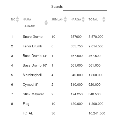
Search:
NO
NAMA
JUMLAH
HARGA
TOTAL
BARANG
1
Snare Drumb
10
357000
3.570.000
2
Tenor Drumb
6
335.750
2.014.500
3
Bass Drumb 14"
1
467.500
467.500
4
Bass Drumb 16"
1
561.000
561.000
5
Marchingbell
4
340.000
1.360.000
6
Cymbal 8"
2
310.000
620.000
7
Stick Mayoret
2
174.250
348.500
8
Flag
10
130.000
1.300.000
TOTAL
36
10.241.500