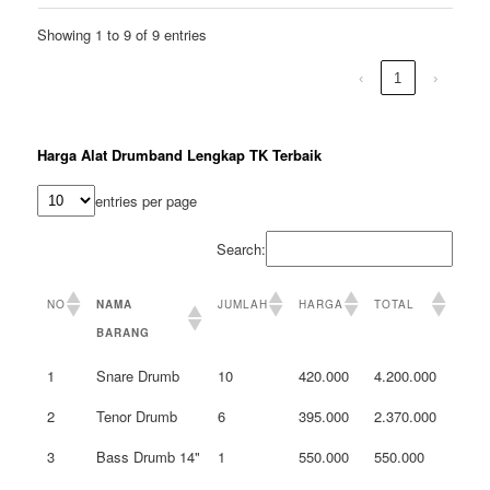
Showing 1 to 9 of 9 entries
‹
1
›
Harga Alat Drumband Lengkap TK Terbaik
entries per page
Search:
NO
NAMA
JUMLAH
HARGA
TOTAL
BARANG
1
Snare Drumb
10
420.000
4.200.000
2
Tenor Drumb
6
395.000
2.370.000
3
Bass Drumb 14"
1
550.000
550.000