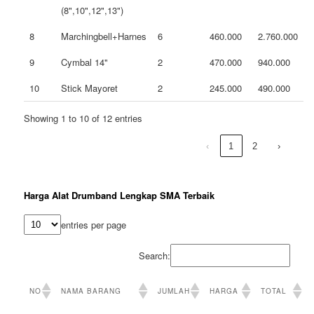
(8",10",12",13")
8
Marchingbell+Harnes
6
460.000
2.760.000
9
Cymbal 14"
2
470.000
940.000
10
Stick Mayoret
2
245.000
490.000
Showing 1 to 10 of 12 entries
‹
1
2
›
Harga Alat Drumband Lengkap SMA Terbaik
entries per page
Search:
NO
NAMA BARANG
JUMLAH
HARGA
TOTAL