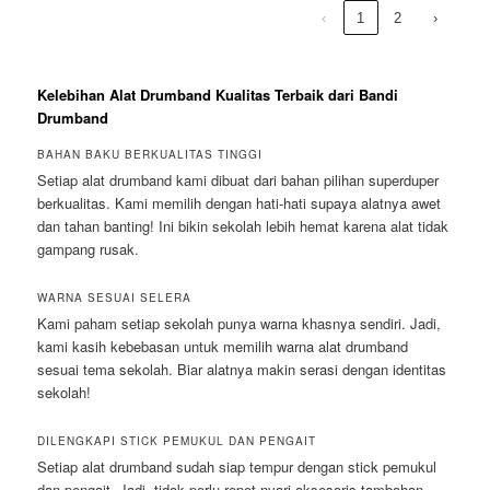
‹
1
2
›
Kelebihan Alat Drumband Kualitas Terbaik dari Bandi
Drumband
BAHAN BAKU BERKUALITAS TINGGI
Setiap alat drumband kami dibuat dari bahan pilihan superduper
berkualitas. Kami memilih dengan hati-hati supaya alatnya awet
dan tahan banting! Ini bikin sekolah lebih hemat karena alat tidak
gampang rusak.
WARNA SESUAI SELERA
Kami paham setiap sekolah punya warna khasnya sendiri. Jadi,
kami kasih kebebasan untuk memilih warna alat drumband
sesuai tema sekolah. Biar alatnya makin serasi dengan identitas
sekolah!
DILENGKAPI STICK PEMUKUL DAN PENGAIT
Setiap alat drumband sudah siap tempur dengan stick pemukul
dan pengait. Jadi, tidak perlu repot nyari aksesoris tambahan,