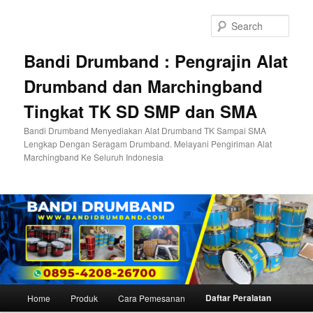
Skip
to
Sear
primary
content
Bandi Drumband : Pengrajin Alat
Drumband dan Marchingband
Tingkat TK SD SMP dan SMA
Bandi Drumband Menyediakan Alat Drumband TK Sampai SMA
Lengkap Dengan Seragam Drumband. Melayani Pengiriman Alat
Marchingband Ke Seluruh Indonesia
Main
Daftar Peralatan
Home
Produk
Cara Pemesanan
menu