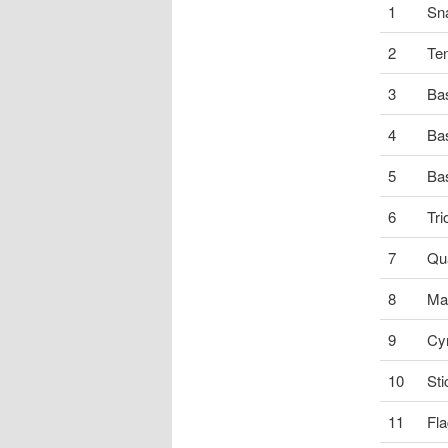
1
Sn
2
Te
3
Ba
4
Ba
5
Ba
6
Tri
7
Qua
8
Ma
9
Cy
10
Sti
11
Fla