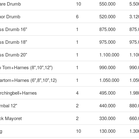
are Drumb
10
550.000
5.50
nor Drumb
6
520.000
3.12
ss Drumb 16"
1
875.000
875.
ss Drumb 18"
1
975.000
975.
ss Drumb 20"
1
1.100.000
1.10
o Tom+Harnes (8",10",12")
1
990.000
990.
rtom+Harnes (6",8",10",12)
1
1.050.000
1.05
rchingbell+Harnes
4
495.000
1.98
mbal 12"
2
440.000
880.
ck Mayoret
2
330.000
660.
g
10
130.000
1.30