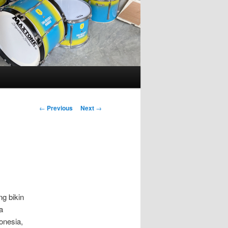
Post
←
Previous
Next
→
navigation
g bikin
a
onesia,