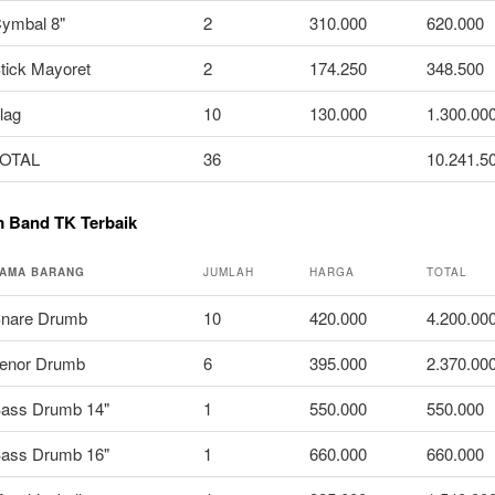
ymbal 8"
2
310.000
620.000
tick Mayoret
2
174.250
348.500
lag
10
130.000
1.300.00
OTAL
36
10.241.5
m Band TK Terbaik
AMA BARANG
JUMLAH
HARGA
TOTAL
nare Drumb
10
420.000
4.200.00
enor Drumb
6
395.000
2.370.00
ass Drumb 14"
1
550.000
550.000
ass Drumb 16"
1
660.000
660.000