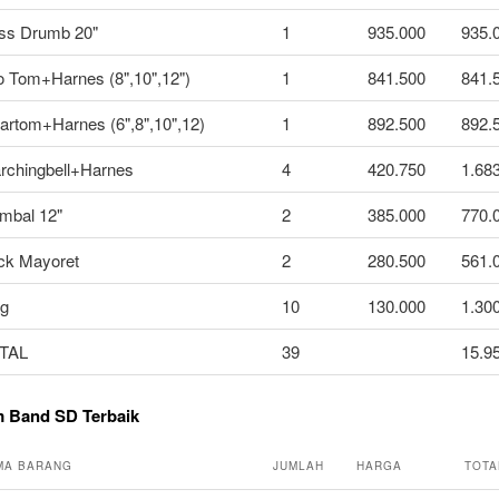
ss Drumb 20"
1
935.000
935.
io Tom+Harnes (8",10",12")
1
841.500
841.
artom+Harnes (6",8",10",12)
1
892.500
892.
rchingbell+Harnes
4
420.750
1.68
mbal 12"
2
385.000
770.
ick Mayoret
2
280.500
561.
ag
10
130.000
1.30
TAL
39
15.9
m Band SD Terbaik
MA BARANG
JUMLAH
HARGA
TOTA