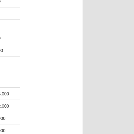
0
0
00
L
5.000
2.000
000
000