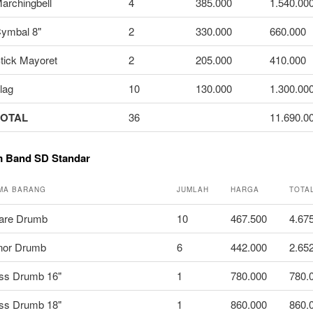
archingbell
4
385.000
1.540.00
ymbal 8"
2
330.000
660.000
tick Mayoret
2
205.000
410.000
lag
10
130.000
1.300.00
TOTAL
36
11.690.0
m Band SD Standar
MA BARANG
JUMLAH
HARGA
TOTA
are Drumb
10
467.500
4.67
nor Drumb
6
442.000
2.65
ss Drumb 16"
1
780.000
780.
ss Drumb 18"
1
860.000
860.