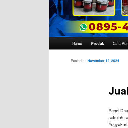
Main
Home
Produk
Cara Pe
menu
Posted on
November 12, 2024
Jua
Bandi Dru
sekolah-s
Yogyakart