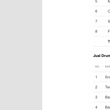
5
M
6
C
7
S
8
F
Jual Dru
NO
NA
1
Sn
2
Te
3
Ba
4
Ba