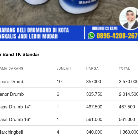
m Band TK Standar
AMA BARANG
JUMLAH
HARGA
TOTAL
nare Drumb
10
357000
3.570.00
enor Drumb
6
335.750
2.014.50
ass Drumb 14"
1
467.500
467.500
ass Drumb 16"
1
561.000
561.000
archingbell
4
340.000
1.360.00