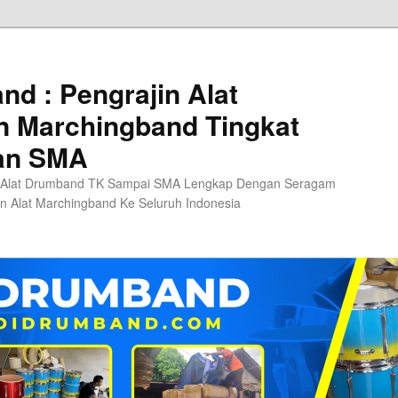
d : Pengrajin Alat
 Marchingband Tingkat
an SMA
 Alat Drumband TK Sampai SMA Lengkap Dengan Seragam
n Alat Marchingband Ke Seluruh Indonesia