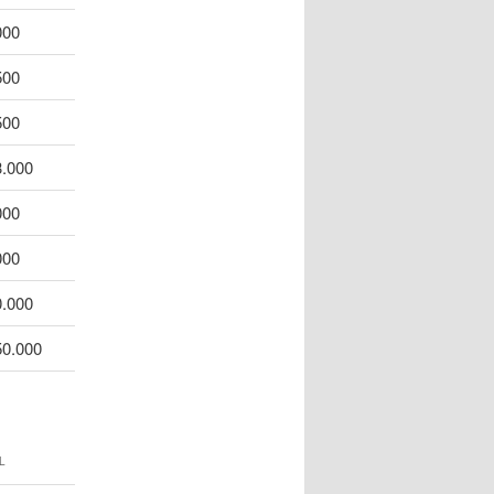
000
500
500
3.000
000
000
0.000
50.000
L