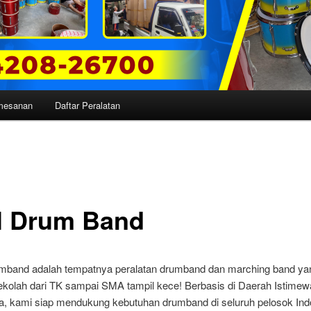
mesanan
Daftar Peralatan
l Drum Band
mband adalah tempatnya peralatan drumband dan marching band yan
ekolah dari TK sampai SMA tampil kece! Berbasis di Daerah Istimew
a, kami siap mendukung kebutuhan drumband di seluruh pelosok Ind