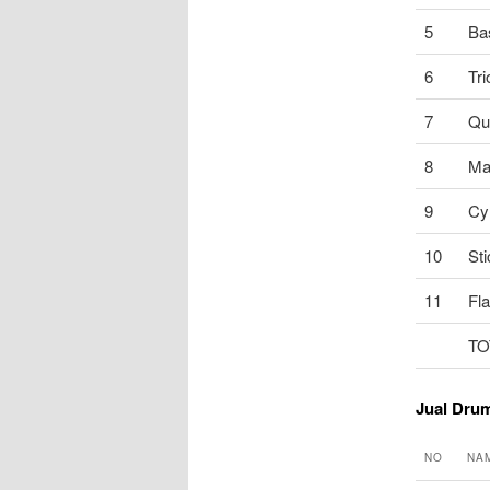
5
Ba
6
Tr
7
Qu
8
Ma
9
Cy
10
St
11
Fl
TO
Jual Dru
NO
NA