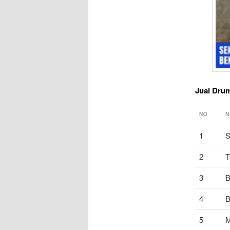
Jual Dru
NO
N
1
S
2
T
3
B
4
B
5
M