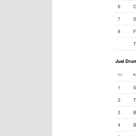
6
C
7
S
8
F
T
Jual Dru
NO
N
1
S
2
T
3
B
4
B