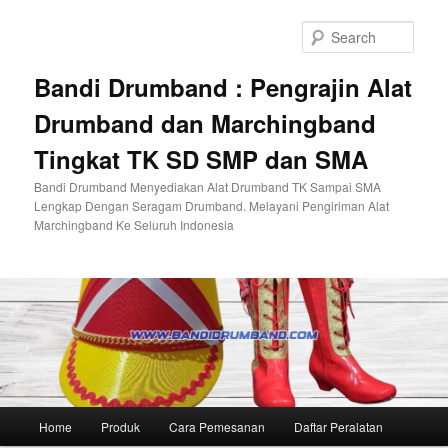
Skip
to
Sear
primary
content
Bandi Drumband : Pengrajin Alat
Drumband dan Marchingband
Tingkat TK SD SMP dan SMA
Bandi Drumband Menyediakan Alat Drumband TK Sampai SMA
Lengkap Dengan Seragam Drumband. Melayani Pengiriman Alat
Marchingband Ke Seluruh Indonesia
Main
Home
Produk
Cara Pemesanan
Daftar Peralatan
menu