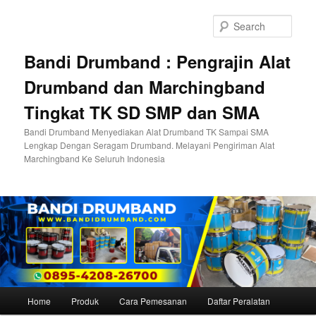
Skip
to
Sear
primary
content
Bandi Drumband : Pengrajin Alat
Drumband dan Marchingband
Tingkat TK SD SMP dan SMA
Bandi Drumband Menyediakan Alat Drumband TK Sampai SMA
Lengkap Dengan Seragam Drumband. Melayani Pengiriman Alat
Marchingband Ke Seluruh Indonesia
Main
Home
Produk
Cara Pemesanan
Daftar Peralatan
menu