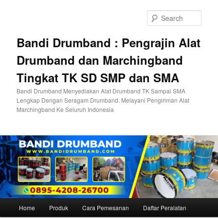
Skip
to
Sear
primary
content
Bandi Drumband : Pengrajin Alat
Drumband dan Marchingband
Tingkat TK SD SMP dan SMA
Bandi Drumband Menyediakan Alat Drumband TK Sampai SMA
Lengkap Dengan Seragam Drumband. Melayani Pengiriman Alat
Marchingband Ke Seluruh Indonesia
Main
Home
Produk
Cara Pemesanan
Daftar Peralatan
menu